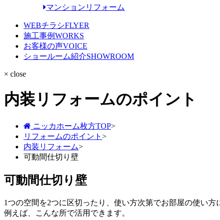
マンションリフォーム
WEBチラシ
FLYER
施工事例
WORKS
お客様の声
VOICE
ショールーム紹介
SHOWROOM
× close
内装リフォームのポイント
ニッカホーム枚方TOP
>
リフォームのポイント
>
内装リフォーム
>
可動間仕切り壁
可動間仕切り壁
1つの空間を2つに区切ったり、使い方次第でお部屋の使い方
例えば、こんな所で活用できます。