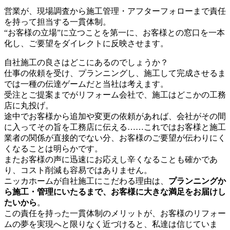
営業が、現場調査から施工管理・アフターフォローまで責任
を持って担当する一貫体制。
“お客様の立場”に立つことを第一に、お客様との窓口を一本
化し、ご要望をダイレクトに反映させます。
自社施工の良さはどこにあるのでしょうか？
仕事の依頼を受け、プランニングし、施工して完成させるま
では一種の伝達ゲームだと当社は考えます。
受注とご提案までがリフォーム会社で、施工はどこかの工務
店に丸投げ。
途中でお客様から追加や変更の依頼があれば、会社がその間
に入ってその旨を工務店に伝える……これではお客様と施工
業者の関係が直接的でない分、お客様のご要望が伝わりにく
くなることは明らかです。
またお客様の声に迅速にお応えし辛くなることも確かであ
り、コスト削減も容易ではありません。
ニッカホームが自社施工にこだわる理由は、
プランニングか
ら施工・管理にいたるまで、お客様に大きな満足をお届けし
たいから
。
この責任を持った一貫体制のメリットが、お客様のリフォー
ムの夢を実現へと限りなく近づけると、私達は信じていま