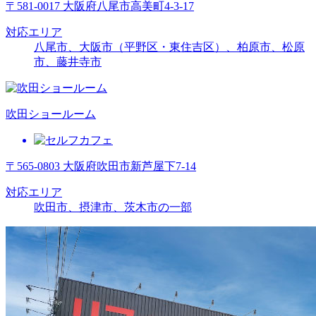
〒581-0017 大阪府八尾市高美町4-3-17
対応エリア
八尾市、大阪市（平野区・東住吉区）、柏原市、松原
市、藤井寺市
吹田ショールーム
〒565-0803 大阪府吹田市新芦屋下7-14
対応エリア
吹田市、摂津市、茨木市の一部