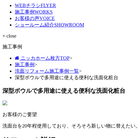
WEBチラシ
FLYER
施工事例
WORKS
お客様の声
VOICE
ショールーム紹介
SHOWROOM
× close
施工事例
ニッカホーム枚方TOP
>
施工事例
>
洗面リフォーム施工事例一覧
>
深型ボウルで多用途に使える便利な洗面化粧台
深型ボウルで多用途に使える便利な洗面化粧台
お客様のご要望
洗面台を20年程使用しており、そろそろ新しい物に替えたい