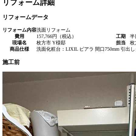
リフォーム詳細
リフォームデータ
リフォーム内容
洗面リフォーム
費用
157,766円（税込）
工期
半
現場名
枚方市 Y様邸
担当
枚
商品仕様
洗面化粧台：LIXIL ピアラ 間口750mm 
施工前