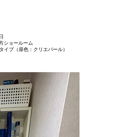
日
方ショールーム
引出しタイプ（扉色：クリエパール）