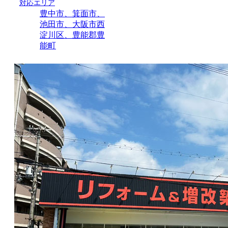
対応エリア
豊中市、箕面市、
池田市、大阪市西
淀川区、豊能郡豊
能町