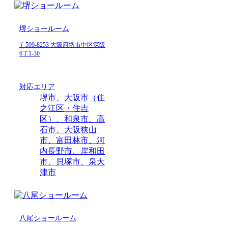
堺ショールーム
〒599-8253 大阪府堺市中区深阪
6丁1-30
対応エリア
堺市、大阪市（住
之江区・住吉
区）、和泉市、高
石市、大阪狭山
市、富田林市、河
内長野市、岸和田
市、貝塚市、泉大
津市
八尾ショールーム