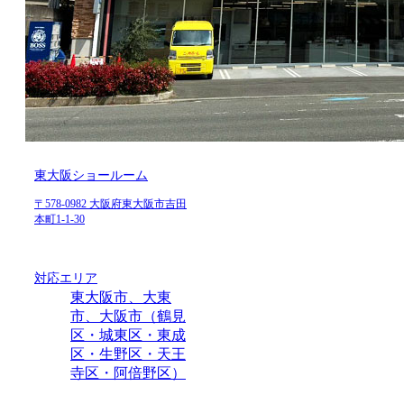
東大阪ショールーム
〒578-0982 大阪府東大阪市吉田
本町1-1-30
対応エリア
東大阪市、大東
市、大阪市（鶴見
区・城東区・東成
区・生野区・天王
寺区・阿倍野区）