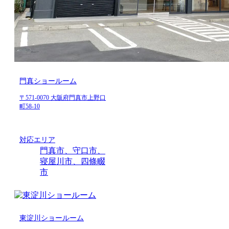
門真ショールーム
〒571-0070 大阪府門真市上野口
町58-10
対応エリア
門真市、守口市、
寝屋川市、四條畷
市
東淀川ショールーム