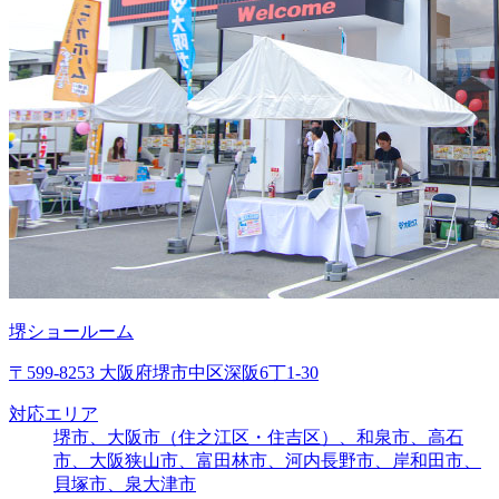
堺ショールーム
〒599-8253 大阪府堺市中区深阪6丁1-30
対応エリア
堺市、大阪市（住之江区・住吉区）、和泉市、高石
市、大阪狭山市、富田林市、河内長野市、岸和田市、
貝塚市、泉大津市