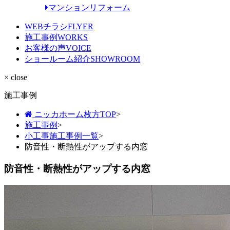
マンションリフォーム
WEBチラシ
FLYER
施工事例
WORKS
お客様の声
VOICE
ショールーム紹介
SHOWROOM
× close
施工事例
ニッカホーム枚方TOP
>
施工事例
>
小工事施工事例一覧
>
防音性・断熱性がアップする内窓
防音性・断熱性がアップする内窓