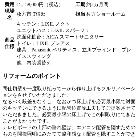
費用
15,158,000円（税込）
工期
約2カ月間
現場
枚方市 T様邸
担当
枚方ショールーム
名
キッチン：LIXIL ノクト
ユニットバス：LIXIL スパージュ
洗面化粧台：AICA スマートサニタリー
商品
トイレ：LIXIL プレアス
仕様
建具：Panasonic ベリティス、立川ブラインド：プレ
イススウィング
他：内装張替え
リフォームのポイント
間仕切壁を一度取り払って一から作り上げるフルリノベーシ
ョンをさせていただきました。
なるべく段差をなくし、なおかつ床上げを必要最小限で対面
のキッチンにできるように配管位置等工夫してご提案させて
いただきました。必要最小限の床上げでこの間取りにできた
ことがよかったです。
テレビボードの上部の垂れ壁は、エアコン配管を隠すための
ものを間接照明にみたてて違和感なく配管を隠すことができ