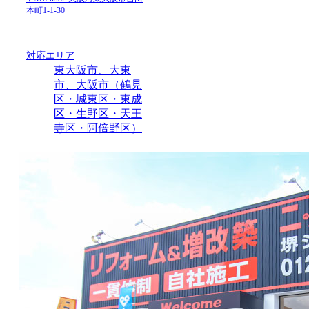
本町1-1-30
対応エリア
東大阪市、大東
市、大阪市（鶴見
区・城東区・東成
区・生野区・天王
寺区・阿倍野区）