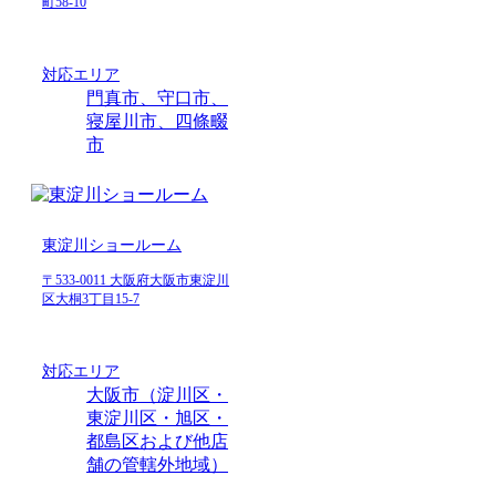
町58-10
対応エリア
門真市、守口市、
寝屋川市、四條畷
市
東淀川ショールーム
〒533-0011 大阪府大阪市東淀川
区大桐3丁目15-7
対応エリア
大阪市（淀川区・
東淀川区・旭区・
都島区および他店
舗の管轄外地域）