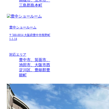
高槻市、茨木市、
三島郡島本町
豊中ショールーム
〒560-0014 大阪府豊中市熊野町
1-1-14
対応エリア
豊中市、箕面市、
池田市、大阪市西
淀川区、豊能郡豊
能町