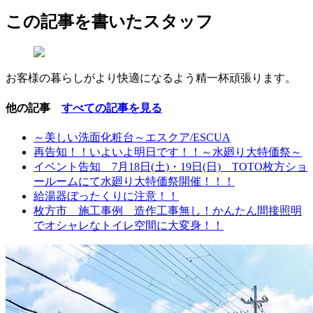
この記事を書いたスタッフ
お客様の暮らしがより快適になるよう精一杯頑張ります。
他の記事
すべての記事を見る
～美しい洗面化粧台～エスクア/ESCUA
再告知！！いよいよ明日です！！～水廻り大特価祭～
イベント告知 7月18日(土)・19日(日) TOTO枚方ショ
ールームにて水廻り大特価祭開催！！！
給湯器ぼったくりに注意！！
枚方市 施工事例 造作工事無し！かんたん間接照明
でオシャレなトイレ空間に大変身！！