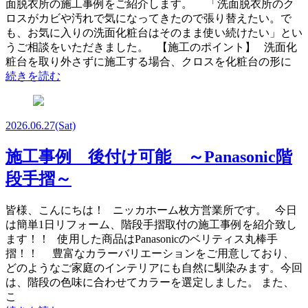
面脱衣所の施工事例をご紹介します。 「洗面脱衣所のク
ロスがカビや汚れで気になってきたので張り替えたい。で
も、お気に入りの洗面化粧台はそのまま使い続けたい」とい
うご相談をいただきました。 【施工のポイント】 洗面化
粧台を取り外さずに施工する場合、クロスを化粧台の形に
続きを読む
2026.06.27
(Sat)
施工事例 後付け可能 ～Panasonic階
段手摺～
皆様、こんにちは！ ニッカホーム枚方営業所です。 今日
は簡単1日リフォーム、階段手摺取付の施工事例を紹介致し
ます！！ 使用した商品はPanasonicのベリティス丸棒手
摺！！ 豊富なカラーバリエーションをご用意しており、
どのようなご家庭のインテリアにも自然に馴染みます。今回
は、階段の色味に合わせてカラーを選定しました。 また、
こ