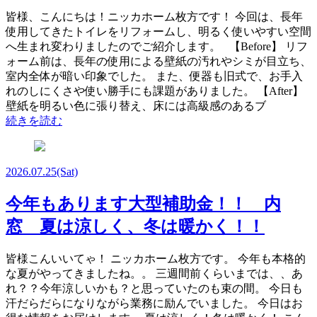
皆様、こんにちは！ニッカホーム枚方です！ 今回は、長年
使用してきたトイレをリフォームし、明るく使いやすい空間
へ生まれ変わりましたのでご紹介します。 【Before】 リフ
ォーム前は、長年の使用による壁紙の汚れやシミが目立ち、
室内全体が暗い印象でした。 また、便器も旧式で、お手入
れのしにくさや使い勝手にも課題がありました。 【After】
壁紙を明るい色に張り替え、床には高級感のあるブ
続きを読む
2026.07.25
(Sat)
今年もあります大型補助金！！ 内
窓 夏は涼しく、冬は暖かく！！
皆様こんいいてゃ！ ニッカホーム枚方です。 今年も本格的
な夏がやってきましたね。。 三週間前くらいまでは、、あ
れ？？今年涼しいかも？と思っていたのも束の間。 今日も
汗だらだらになりながら業務に励んでいました。 今日はお