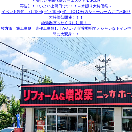
～美しい洗面化粧台～エスクア/ESCUA
再告知！！いよいよ明日です！！～水廻り大特価祭～
イベント告知 7月18日(土)・19日(日) TOTO枚方ショールームにて水廻り
大特価祭開催！！！
給湯器ぼったくりに注意！！
枚方市 施工事例 造作工事無し！かんたん間接照明でオシャレなトイレ空
間に大変身！！