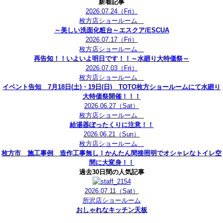
新着記事
2026.07.24
（Fri）
枚方店ショールーム
～美しい洗面化粧台～エスクア/ESCUA
2026.07.17
（Fri）
枚方店ショールーム
再告知！！いよいよ明日です！！～水廻り大特価祭～
2026.07.03
（Fri）
枚方店ショールーム
イベント告知 7月18日(土)・19日(日) TOTO枚方ショールームにて水廻り
大特価祭開催！！！
2026.06.27
（Sat）
枚方店ショールーム
給湯器ぼったくりに注意！！
2026.06.21
（Sun）
枚方店ショールーム
枚方市 施工事例 造作工事無し！かんたん間接照明でオシャレなトイレ空
間に大変身！！
過去30日間の人気記事
2026.07.11
（Sat）
所沢店ショールーム
おしゃれなキッチン天板