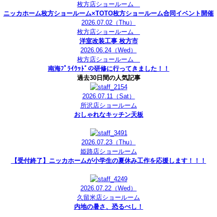
枚方店ショールーム
ニッカホーム枚方ショールーム×TOTO枚方ショールーム合同イベント開催
2026.07.02
（Thu）
枚方店ショールーム
洋室改装工事 枚方市
2026.06.24
（Wed）
枚方店ショールーム
南海ﾌﾟﾗｲｳｯﾄﾞの研修に行ってきました！！
過去30日間の人気記事
2026.07.11
（Sat）
所沢店ショールーム
おしゃれなキッチン天板
2026.07.23
（Thu）
姫路店ショールーム
【受付終了】ニッカホームが小学生の夏休み工作を応援します！！！
2026.07.22
（Wed）
久留米店ショールーム
内地の暑さ、恐るべし！