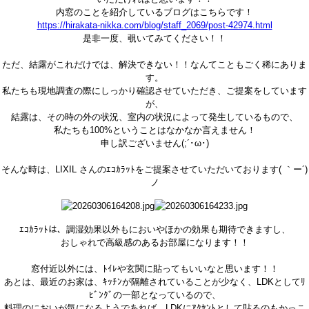
内窓のことを紹介しているブログはこちらです！
https://hirakata-nikka.com/blog/staff_2069/post-42974.html
是非一度、覗いてみてください！！
ただ、結露がこれだけでは、解決できない！！なんてこともごく稀にありま
す。
私たちも現地調査の際にしっかり確認させていただき、ご提案をしています
が、
結露は、その時の外の状況、室内の状況によって発生しているもので、
私たちも100%ということはなかなか言えません！
申し訳ございません(;´･ω･)
そんな時は、LIXIL さんのｴｺｶﾗｯﾄをご提案させていただいております( ｀ー´)
ノ
ｴｺｶﾗｯﾄは、調湿効果以外もにおいやほかの効果も期待できますし、
おしゃれで高級感のあるお部屋になります！！
窓付近以外には、ﾄｲﾚや玄関に貼ってもいいなと思います！！
あとは、最近のお家は、ｷｯﾁﾝが隔離されていることが少なく、LDKとしてﾘ
ﾋﾞﾝｸﾞの一部となっているので、
料理のにおいが気になるようであれば、LDKにｱｸｾﾝﾄとして貼るのもかっこ