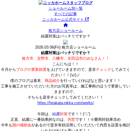
ショールーム別一覧
すべての記事
ニッカホーム公式サイト
枚方店ショールーム
結露対策はバッチリですか？
2026.03.06
(Fri)
枚方店ショールーム
結露対策はバッチリですか？
枚方市、交野市、八幡市、京田辺市のみなさん！！
こんにちは！！
今月から
ブログの更新頻度
を上げていきますので、是非
チェック
してみてく
ださい！！('ω')ノ
僕のブログは基本、
商品紹介
を行っていければなと思います！！
工事を施工させていただいた方のお写真等は、施工事例のほうで更新してい
きますので、
そちらも是非チェックしてみてください！！
https://hirakata-nikka.com/works/
今回は、
結露
対策
です！！('◇')ゞ
正直、結露に一番効果的なのは、
内窓
です！！※費用対効果含め
今年も
国の補助金
があるので是非有効活用していただいて内窓を設置を検討
いただければと思います！！